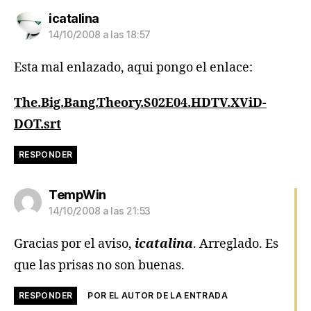
dice:
icatalina
14/10/2008 a las 18:57
Esta mal enlazado, aqui pongo el enlace:
The.Big.Bang.Theory.S02E04.HDTV.XViD-
DOT.srt
RESPONDER
dice:
TempWin
14/10/2008 a las 21:53
Gracias por el aviso,
icatalina
. Arreglado. Es
que las prisas no son buenas.
RESPONDER
POR EL AUTOR DE LA ENTRADA