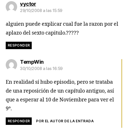
dice:
vyctor
29/10/2008 a las 15:59
alguien puede explicar cual fue la razon por el
aplazo del sexto capitulo.?????
RESPONDER
dice:
TempWin
30/10/2008 a las 16:59
En realidad sí hubo episodio, pero se trataba
de una reposición de un capítulo antiguo, así
que a esperar al 10 de Noviembre para ver el
9º.
RESPONDER
POR EL AUTOR DE LA ENTRADA