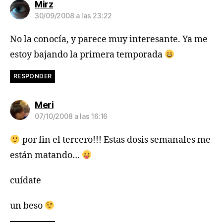
dice:
Mirz
30/09/2008 a las 23:22
No la conocía, y parece muy interesante. Ya me
estoy bajando la primera temporada
RESPONDER
dice:
Meri
07/10/2008 a las 16:16
por fin el tercero!!! Estas dosis semanales me
están matando…
cuídate
un beso