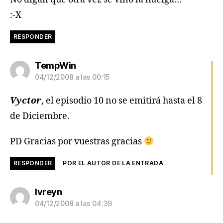
:-X
RESPONDER
dice:
TempWin
04/12/2008 a las 00:15
Vyctor
, el episodio 10 no se emitirá hasta el 8
de Diciembre.
PD Gracias por vuestras gracias
RESPONDER
POR EL AUTOR DE LA ENTRADA
dice:
Ivreyn
04/12/2008 a las 04:39