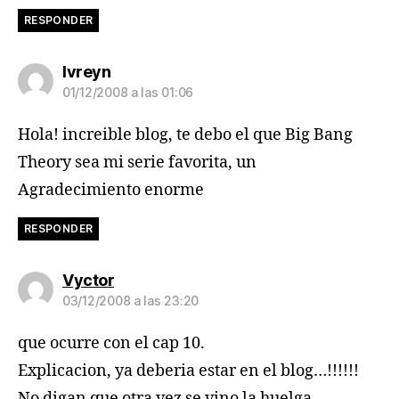
RESPONDER
dice:
Ivreyn
01/12/2008 a las 01:06
Hola! increible blog, te debo el que Big Bang
Theory sea mi serie favorita, un
Agradecimiento enorme
RESPONDER
dice:
Vyctor
03/12/2008 a las 23:20
que ocurre con el cap 10.
Explicacion, ya deberia estar en el blog…!!!!!!
No digan que otra vez se vino la huelga…