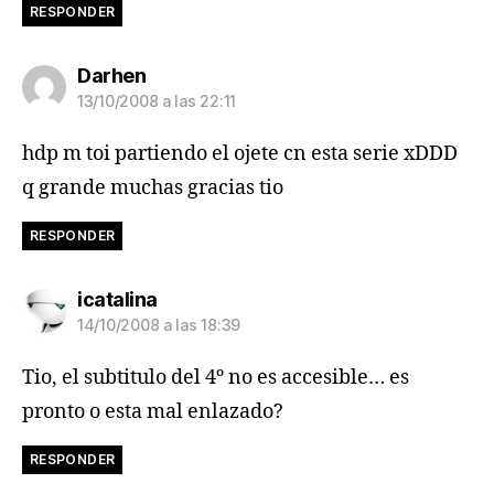
RESPONDER
dice:
Darhen
13/10/2008 a las 22:11
hdp m toi partiendo el ojete cn esta serie xDDD
q grande muchas gracias tio
RESPONDER
dice:
icatalina
14/10/2008 a las 18:39
Tio, el subtitulo del 4º no es accesible… es
pronto o esta mal enlazado?
RESPONDER