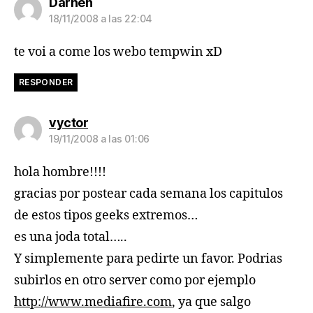
dice:
Darhen
18/11/2008 a las 22:04
te voi a come los webo tempwin xD
RESPONDER
dice:
vyctor
19/11/2008 a las 01:06
hola hombre!!!!
gracias por postear cada semana los capitulos
de estos tipos geeks extremos…
es una joda total…..
Y simplemente para pedirte un favor. Podrias
subirlos en otro server como por ejemplo
http://www.mediafire.com
, ya que salgo