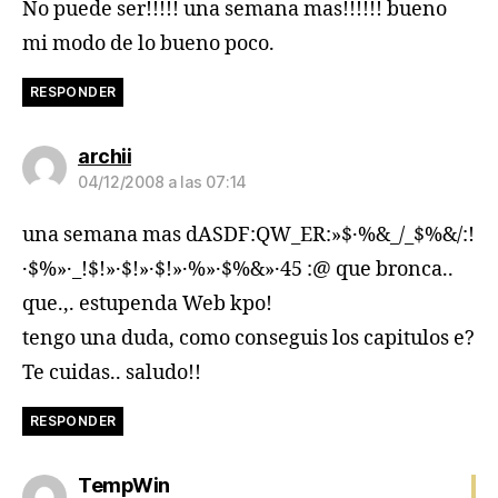
No puede ser!!!!! una semana mas!!!!!! bueno
mi modo de lo bueno poco.
RESPONDER
dice:
archii
04/12/2008 a las 07:14
una semana mas dASDF:QW_ER:»$·%&_/_$%&/:!
·$%»·_!$!»·$!»·$!»·%»·$%&»·45 :@ que bronca..
que.,. estupenda Web kpo!
tengo una duda, como conseguis los capitulos e?
Te cuidas.. saludo!!
RESPONDER
dice:
TempWin