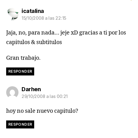
dice:
icatalina
15/10/2008 a las 22:15
Jaja, no, para nada… jeje xD gracias a ti por los
capitulos & subtitulos
Gran trabajo.
RESPONDER
dice:
Darhen
29/10/2008 a las 00:21
hoy no sale nuevo capitulo?
RESPONDER