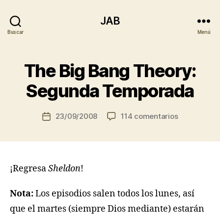
JAB
Buscar
Menú
The Big Bang Theory:
Segunda Temporada
en
23/09/2008
114 comentarios
Fecha
The
de
Big
la
Bang
entrada
Theory:
¡Regresa
Sheldon
!
Segunda
Temporada
Nota:
Los episodios salen todos los lunes, así
que el martes (siempre Dios mediante) estarán