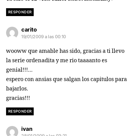
RESPONDER
dice:
carito
19/01/2009 a las 00:10
wooww que amable has sido, gracias a ti llevo
la serie ordenadita y me rio taaaanto es
genial!!!…
espero con ansias que salgan los capitulos para
bajarlos.
gracias!!!
RESPONDER
dice:
ivan
28/01/2009 a las 03:21