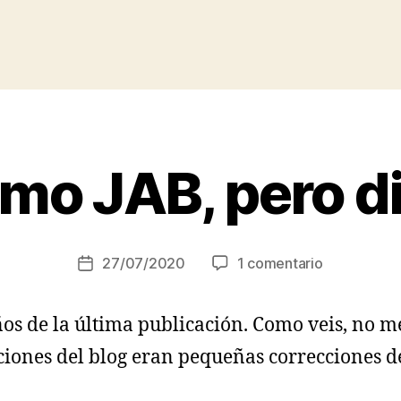
smo JAB, pero di
en
27/07/2020
1 comentario
Fecha
El
de
mismo
la
os de la última publicación. Como veis, no me
JAB,
entrada
pero
ciones del blog eran pequeñas correcciones d
distinto