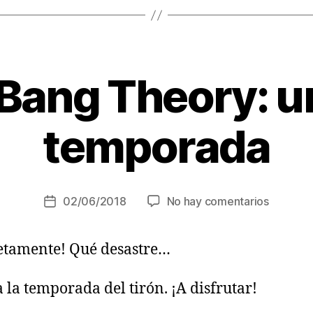
 Bang Theory: 
temporada
en
02/06/2018
No hay comentarios
Fecha
The
de
Big
la
etamente! Qué desastre…
Bang
entrada
Theory:
undécim
a la temporada del tirón. ¡A disfrutar!
tempora