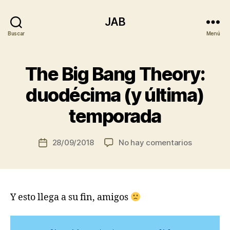
JAB
Buscar
Menú
The Big Bang Theory:
duodécima (y última)
temporada
en
28/09/2018
No hay comentarios
Fecha
The
de
Big
la
Bang
entrada
Theory:
Y esto llega a su fin, amigos
duodécim
(y
última)