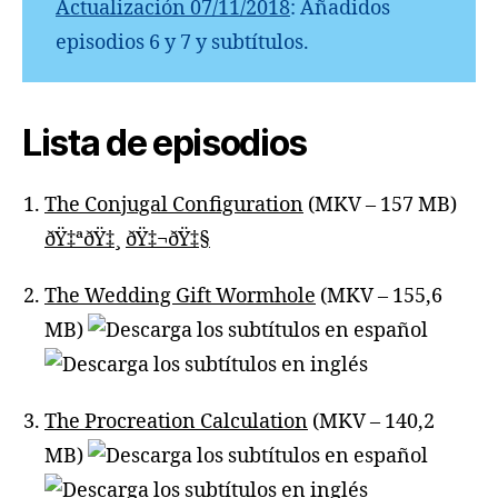
temporad
Actualización 07/11/2018
: Añadidos
episodios 6 y 7 y subtítulos.
Lista de episodios
The Conjugal Configuration
(MKV – 157 MB)
ðŸ‡ªðŸ‡¸
ðŸ‡¬ðŸ‡§
The Wedding Gift Wormhole
(MKV – 155,6
MB)
The Procreation Calculation
(MKV – 140,2
MB)