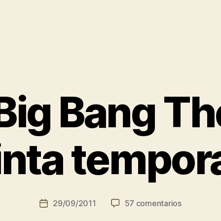
Big Bang Th
inta tempor
en
29/09/2011
57 comentarios
Fecha
The
de