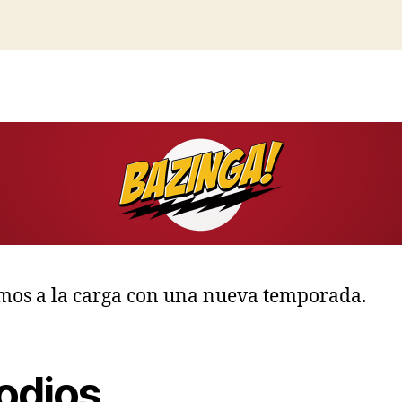
Big
la
Bang
entrada
Theory:
quinta
temporad
mos a la carga con una nueva temporada.
sodios