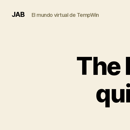
JAB
El mundo virtual de TempWin
The 
qu